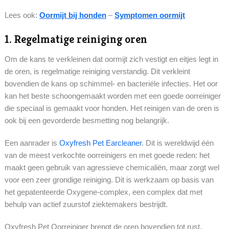
Lees ook:
Oormijt bij honden
–
Symptomen oormijt
1. Regelmatige reiniging oren
Om de kans te verkleinen dat oormijt zich vestigt en eitjes legt in
de oren, is regelmatige reiniging verstandig. Dit verkleint
bovendien de kans op schimmel- en bacteriële infecties. Het oor
kan het beste schoongemaakt worden met een goede oorreiniger
die speciaal is gemaakt voor honden. Het reinigen van de oren is
ook bij een gevorderde besmetting nog belangrijk.
Een aanrader is
Oxyfresh Pet Earcleaner
. Dit is wereldwijd één
van de meest verkochte oorreinigers en met goede reden: het
maakt geen gebruik van agressieve chemicaliën, maar zorgt wel
voor een zeer grondige reiniging. Dit is werkzaam op basis van
het gepatenteerde Oxygene-complex, een complex dat met
behulp van actief zuurstof ziektemakers bestrijdt.
Oxyfresh Pet Oorreiniger brengt de oren bovendien tot rust,